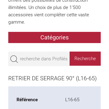
offrent des possibilités de construction
illimitées. Un choix de plus de 1'500
accessoires vient compléter cette vaste
gamme.
Catégories
Profilés
Bestseller
Profilés base 50
Profilés base 45
RETRIER DE SERRAGE 90° (L16-65)
Profilés base 40
Profilés base 30
Profilés base 20
Référence
L16-65