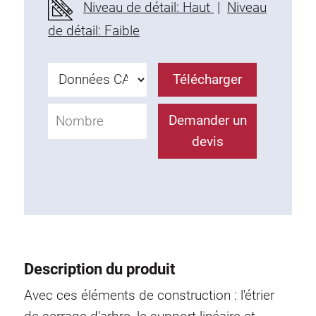
Niveau de détail: Haut
|
Niveau
Profils en plastique
de détail: Faible
Éléments de Fixation
Equerres de montage
Barres de fixation
Télécharger
Monobloc
Bloc de serrage
Demander un
Equerres de fixation
devis
Vis T
Éléments Filetage
Plaques taraudées
Plaques taraudées doubles
Plaques taraudées demi-rondes
Coulisseaux de serrage
Description du produit
Coulisseaux pivotant
Avec ces éléments de construction : l'étrier
Coulisseaux doubles légers