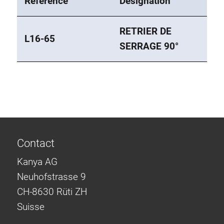
Référence
Désignation
RETRIER DE
L16-65
SERRAGE 90°
Contact
Kanya AG
Neuhofstrasse 9
CH-8630 Rüti ZH
Suisse