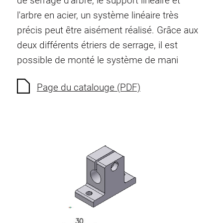
de serrage d'arbre, le support linéaire et
Ecrous à ressort
l'arbre en acier, un système linéaire très
Sécurités de torsion
précis peut être aisément réalisé. Grâce aux
Raccordements à filet
deux différents étriers de serrage, il est
Éléments de Raccordements de fond
possible de monté le système de mani
Éléments de galets
Éléments plastiques
Page du catalouge (PDF)
Conduites de câbles
Eléments de surface
Charnières et Articulations
Ferrure
Éléments pneumatique
Éléments dynamique
Elément d’angle
Colonne Elevatrice