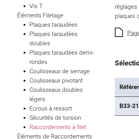
Vis T
réglages 
Éléments Filetage
plaques d
Plaques taraudées
Page
Plaques taraudées
doubles
Plaques taraudées demi-
rondes
Sélectio
Coulisseaux de serrage
Coulisseaux pivotant
Référe
Coulisseaux doubles
légers
B33-21
Ecrous à ressort
Sécurités de torsion
Raccordements à filet
Éléments de Raccordements