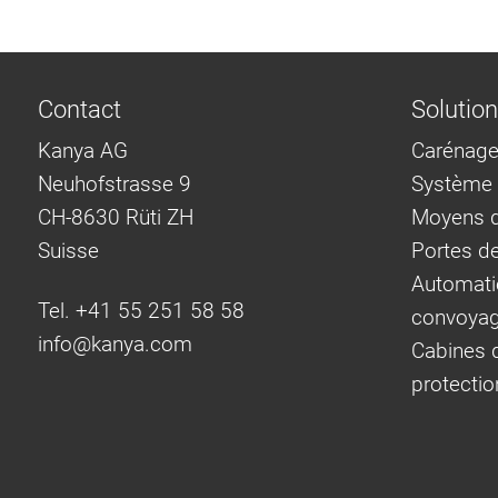
Contact
Solutio
Kanya AG
Carénage
Neuhofstrasse 9
Système d
CH-8630 Rüti ZH
Moyens d
Suisse
Portes d
Automati
Tel. +41 55 251 58 58
convoya
info@
kanya.com
Cabines d
protectio