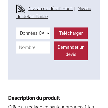
Profils en plastique
Niveau de détail: Haut
|
Niveau
Éléments de Fixation
de détail: Faible
Equerres de montage
Barres de fixation
Télécharger
Monobloc
Bloc de serrage
Demander un
Equerres de fixation
devis
Vis T
Éléments Filetage
Plaques taraudées
Plaques taraudées doubles
Plaques taraudées demi-rondes
Coulisseaux de serrage
Description du produit
Coulisseaux pivotant
Coulisseaux doubles légers
Grâce au réglage en hauteur progressif, les