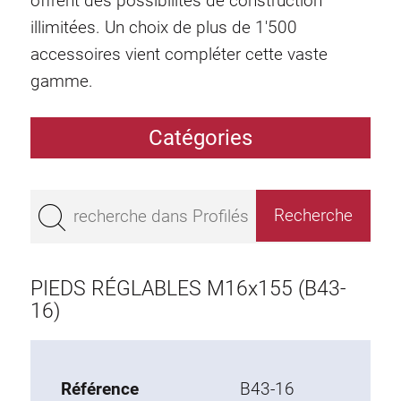
offrent des possibilités de construction
illimitées. Un choix de plus de 1'500
accessoires vient compléter cette vaste
gamme.
Catégories
Profilés
Bestseller
Profilés base 50
Profilés base 45
PIEDS RÉGLABLES M16x155 (B43-
Profilés base 40
16)
Profilés base 30
Profilés base 20
Référence
B43-16