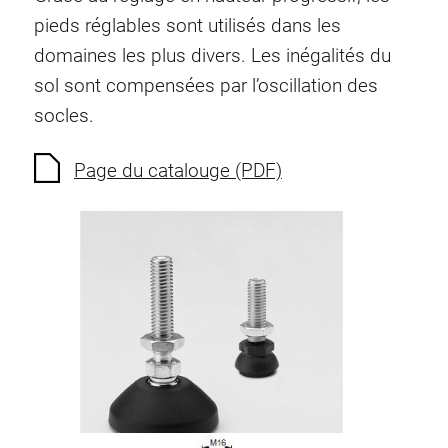
Ecrous à ressort
pieds réglables sont utilisés dans les
Sécurités de torsion
domaines les plus divers. Les inégalités du
Raccordements à filet
sol sont compensées par l’oscillation des
Éléments de Raccordements de fond
socles.
Éléments de galets
Éléments plastiques
Page du catalouge (PDF)
Conduites de câbles
Eléments de surface
Charnières et Articulations
Ferrure
Éléments pneumatique
Éléments dynamique
Elément d’angle
Colonne Elevatrice