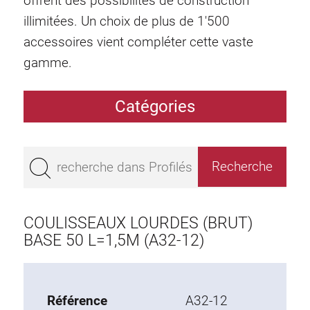
offrent des possibilités de construction
illimitées. Un choix de plus de 1'500
accessoires vient compléter cette vaste
gamme.
Catégories
Profilés
Bestseller
Profilés base 50
Profilés base 45
COULISSEAUX LOURDES (BRUT)
Profilés base 40
BASE 50 L=1,5M (A32-12)
Profilés base 30
Profilés base 20
Référence
A32-12