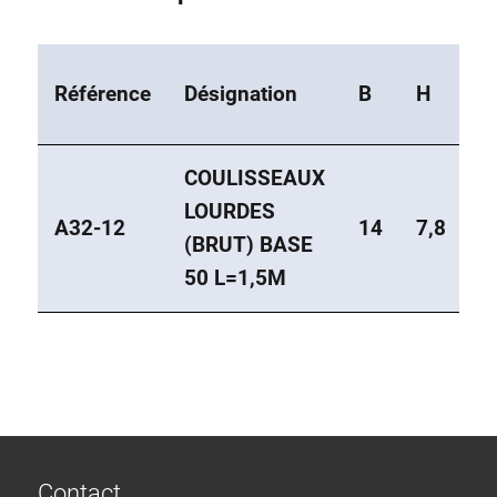
Système de transrouler
Référence
Désignation
B
H
L
COULISSEAUX
LOURDES
A32-12
14
7,8
2
(BRUT) BASE
50 L=1,5M
Contact