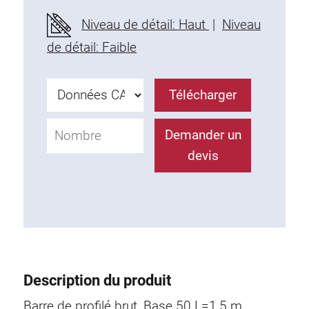
Profils en plastique
Niveau de détail: Haut
|
Niveau
Éléments de Fixation
de détail: Faible
Equerres de montage
Barres de fixation
Télécharger
Monobloc
Bloc de serrage
Demander un
Equerres de fixation
devis
Vis T
Éléments Filetage
Plaques taraudées
Plaques taraudées doubles
Plaques taraudées demi-rondes
Coulisseaux de serrage
Description du produit
Coulisseaux pivotant
Coulisseaux doubles légers
Barre de profilé brut, Base 50 L=1,5 m