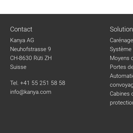
Contact
Solutio
Kanya AG
Carénage
Neuhofstrasse 9
Système d
CH-8630 Rüti ZH
Moyens d
Suisse
Portes d
Automati
Tel. +41 55 251 58 58
convoya
info@
kanya.com
Cabines d
protectio