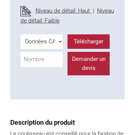
Profils en plastique
Niveau de détail: Haut
|
Niveau
Éléments de Fixation
de détail: Faible
Equerres de montage
Barres de fixation
Télécharger
Monobloc
Bloc de serrage
Demander un
Equerres de fixation
devis
Vis T
Éléments Filetage
Plaques taraudées
Plaques taraudées doubles
Plaques taraudées demi-rondes
Coulisseaux de serrage
Description du produit
Coulisseaux pivotant
Coulisseaux doubles légers
Le coulisseau est conseillé pour la fixation de