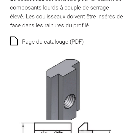
Ecrous à ressort
composants lourds à couple de serrage
Sécurités de torsion
élevé. Les coulisseaux doivent être insérés de
Raccordements à filet
face dans les rainures du profilé.
Éléments de Raccordements de fond
Éléments de galets
Page du catalouge (PDF)
Éléments plastiques
Conduites de câbles
Eléments de surface
Charnières et Articulations
Ferrure
Éléments pneumatique
Éléments dynamique
Elément d’angle
Colonne Elevatrice