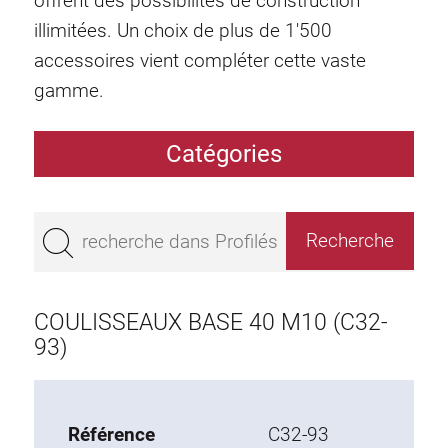
offrent des possibilités de construction
illimitées. Un choix de plus de 1'500
accessoires vient compléter cette vaste
gamme.
Catégories
Profilés
Bestseller
Profilés base 50
Profilés base 45
COULISSEAUX BASE 40 M10 (C32-
Profilés base 40
93)
Profilés base 30
Profilés base 20
Référence
C32-93