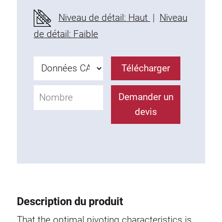
Profils en plastique
Niveau de détail: Haut
|
Niveau
Éléments de Fixation
de détail: Faible
Equerres de montage
Barres de fixation
Télécharger
Monobloc
Bloc de serrage
Demander un
Equerres de fixation
devis
Vis T
Éléments Filetage
Plaques taraudées
Plaques taraudées doubles
Plaques taraudées demi-rondes
Coulisseaux de serrage
Description du produit
Coulisseaux pivotant
Coulisseaux doubles légers
That the optimal pivoting characteristics is