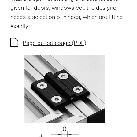
Ecrous à ressort
given for doors, windows ect, the designer
Sécurités de torsion
needs a selection of hinges, which are fitting
Raccordements à filet
exactly
Éléments de Raccordements de fond
Éléments de galets
Page du catalouge (PDF)
Éléments plastiques
Conduites de câbles
Eléments de surface
Charnières et Articulations
Ferrure
Éléments pneumatique
Éléments dynamique
Elément d’angle
Colonne Elevatrice