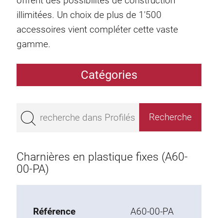
offrent des possibilités de construction
illimitées. Un choix de plus de 1'500
accessoires vient compléter cette vaste
gamme.
Catégories
Profilés
Bestseller
Profilés base 50
Profilés base 45
Charnières en plastique fixes (A60-
Profilés base 40
00-PA)
Profilés base 30
Profilés base 20
Référence
A60-00-PA