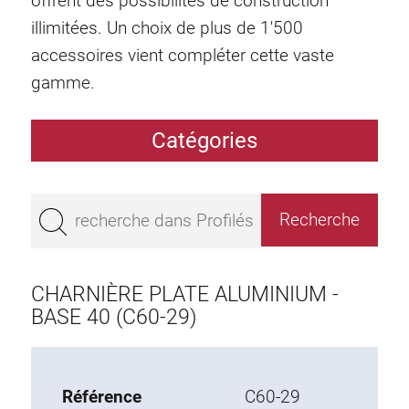
offrent des possibilités de construction
illimitées. Un choix de plus de 1'500
accessoires vient compléter cette vaste
gamme.
Catégories
Profilés
Bestseller
Profilés base 50
Profilés base 45
CHARNIÈRE PLATE ALUMINIUM -
Profilés base 40
BASE 40 (C60-29)
Profilés base 30
Profilés base 20
Référence
C60-29