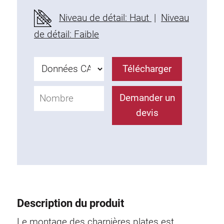
Profils en plastique
Niveau de détail: Haut
|
Niveau
Éléments de Fixation
de détail: Faible
Equerres de montage
Barres de fixation
Télécharger
Monobloc
Bloc de serrage
Demander un
Equerres de fixation
devis
Vis T
Éléments Filetage
Plaques taraudées
Plaques taraudées doubles
Plaques taraudées demi-rondes
Coulisseaux de serrage
Description du produit
Coulisseaux pivotant
Coulisseaux doubles légers
Le montage des charnières plates est