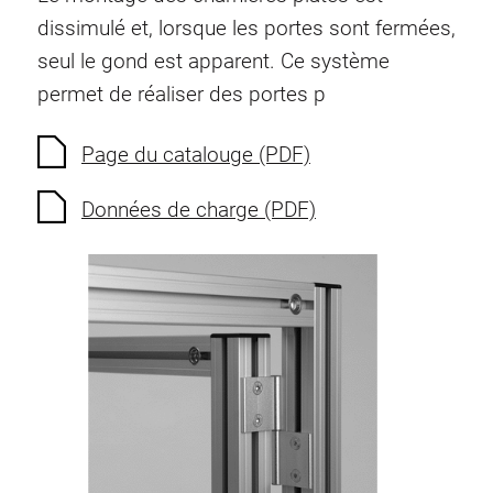
Ecrous à ressort
dissimulé et, lorsque les portes sont fermées,
Sécurités de torsion
seul le gond est apparent. Ce système
Raccordements à filet
permet de réaliser des portes p
Éléments de Raccordements de fond
Éléments de galets
Page du catalouge (PDF)
Éléments plastiques
Données de charge (PDF)
Conduites de câbles
Eléments de surface
Charnières et Articulations
Ferrure
Éléments pneumatique
Éléments dynamique
Elément d’angle
Colonne Elevatrice