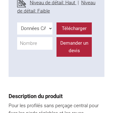
Niveau de détail: Haut
|
Niveau
Profils en plastique
de détail: Faible
Éléments de Fixation
Equerres de montage
Barres de fixation
Télécharger
Monobloc
Bloc de serrage
Demander un
Equerres de fixation
devis
Vis T
Éléments Filetage
Plaques taraudées
Plaques taraudées doubles
Plaques taraudées demi-rondes
Coulisseaux de serrage
Description du produit
Coulisseaux pivotant
Pour les profilés sans perçage central pour
Coulisseaux doubles légers