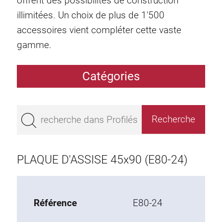
offrent des possibilités de construction
illimitées. Un choix de plus de 1'500
accessoires vient compléter cette vaste
gamme.
Catégories
Profilés
Bestseller
Profilés base 50
Profilés base 45
PLAQUE D'ASSISE 45x90 (E80-24)
Profilés base 40
Profilés base 30
Profilés base 20
Référence
E80-24