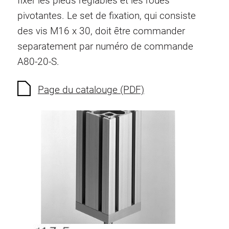
fixer les pieds réglables et les roues
Ecrous à ressort
pivotantes. Le set de fixation, qui consiste
Sécurités de torsion
des vis M16 x 30, doit être commander
Raccordements à filet
separatement par numéro de commande
Éléments de Raccordements de fond
A80-20-S.
Éléments de galets
Éléments plastiques
Page du catalouge (PDF)
Conduites de câbles
Eléments de surface
Charnières et Articulations
Ferrure
Éléments pneumatique
Éléments dynamique
Elément d’angle
Colonne Elevatrice