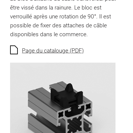
Ecrous à ressort
être vissé dans la rainure. Le bloc est
Sécurités de torsion
verrouillé après une rotation de 90°. Il est
Raccordements à filet
possible de fixer des attaches de câble
Éléments de Raccordements de fond
disponibles dans le commerce.
Éléments de galets
Éléments plastiques
Page du catalouge (PDF)
Conduites de câbles
Eléments de surface
Charnières et Articulations
Ferrure
Éléments pneumatique
Éléments dynamique
Elément d’angle
Colonne Elevatrice