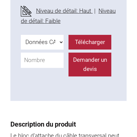
Profils en plastique
Niveau de détail: Haut
|
Niveau
Éléments de Fixation
de détail: Faible
Equerres de montage
Barres de fixation
Télécharger
Monobloc
Bloc de serrage
Demander un
Equerres de fixation
devis
Vis T
Éléments Filetage
Plaques taraudées
Plaques taraudées doubles
Plaques taraudées demi-rondes
Coulisseaux de serrage
Description du produit
Coulisseaux pivotant
Coulisseaux doubles légers
Le bloc d'attache du câble transversal peut