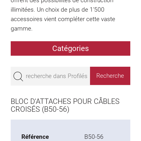
offrent des possibilités de construction
illimitées. Un choix de plus de 1'500
accessoires vient compléter cette vaste
gamme.
Catégories
Profilés
Bestseller
Profilés base 50
Profilés base 45
BLOC D'ATTACHES POUR CÂBLES
Profilés base 40
CROISÉS (B50-56)
Profilés base 30
Profilés base 20
Référence
B50-56