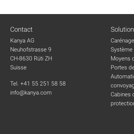
Contact
Solutio
Kanya AG
Carénage
Neuhofstrasse 9
Système d
CH-8630 Rüti ZH
Moyens d
Suisse
Portes d
Automati
Tel. +41 55 251 58 58
convoya
info@
kanya.com
Cabines d
protectio