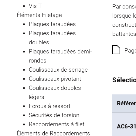
Vis T
Par consé
Éléments Filetage
lorsque l
Plaques taraudées
construct
Plaques taraudées
battantes
doubles
Page
Plaques taraudées demi-
rondes
Coulisseaux de serrage
Coulisseaux pivotant
Sélectio
Coulisseaux doubles
légers
Référe
Ecrous à ressort
Sécurités de torsion
Raccordements à filet
AC6-3
Éléments de Raccordements