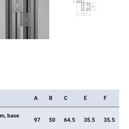
A
B
C
E
F
um, base
97
50
64.5
35.5
35.5