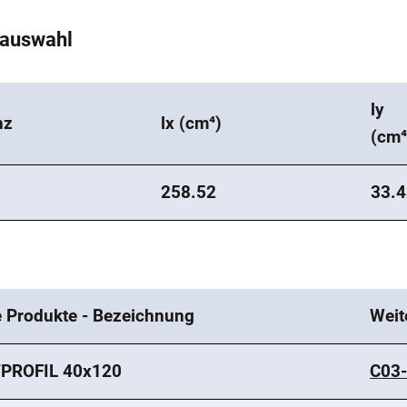
tauswahl
ly
nz
lx (cm⁴)
(cm⁴
258.52
33.4
e Produkte - Bezeichnung
Weit
PROFIL 40x120
C03