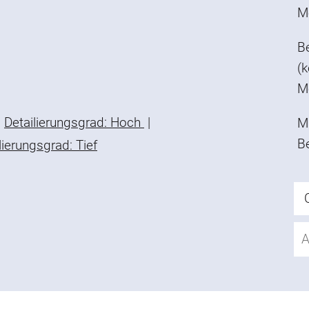
M
B
(k
M
Detailierungsgrad: Hoch
|
Mi
B
lierungsgrad: Tief