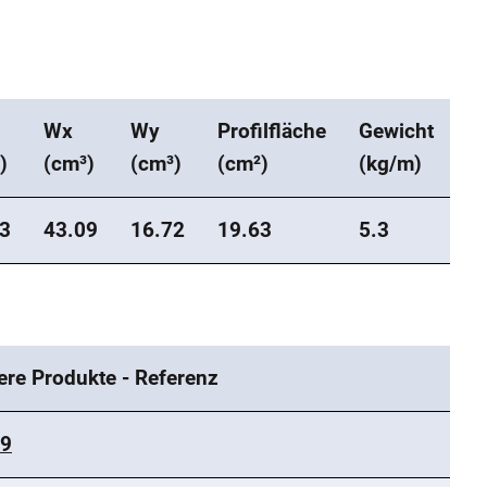
Wx
Wy
Profilfläche
Gewicht
)
(cm³)
(cm³)
(cm²)
(kg/m)
3
43.09
16.72
19.63
5.3
ere Produkte - Referenz
-9