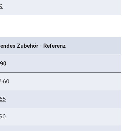
9
endes Zubehör - Referenz
-90
2-60
65
90