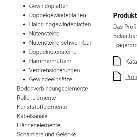
Gewindeplatten
Doppelgewindeplatten
Produkt
Halbrundgewindeplatten
Das Profi
Nutensteine
Belastbar
Nutensteine schwenkbar
Trägerpr
Doppelnutensteine
Hammermuttern
Kata
Verdrehsicherungen
Prof
Gewindeeinsätze
Bodenverbindungselemente
Rollenelemente
Kunststoffelemente
Kabelkanäle
Flächenelemente
Scharniere und Gelenke