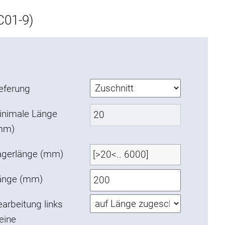
C01-9)
ieferung
inimale Länge
mm)
agerlänge (mm)
änge (mm)
arbeitung links
eine