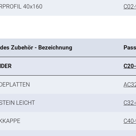
RPROFIL 40x160
C02-
des Zubehör - Bezeichnung
Pass
NDER
C20
DEPLATTEN
AC3
TEIN LEICHT
C32-
KKAPPE
C40-