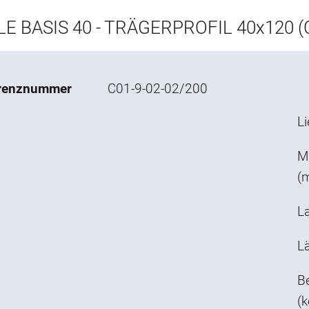
E BASIS 40 - TRÄGERPROFIL 40x120 (
renznummer
C01-9-02-02/200
L
M
(
L
L
Be
(k