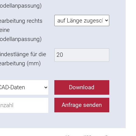
odellanpassung)
earbeitung rechts
eine
odellanpassung)
ndestlänge für die
earbeitung (mm)
Download
Anfrage senden