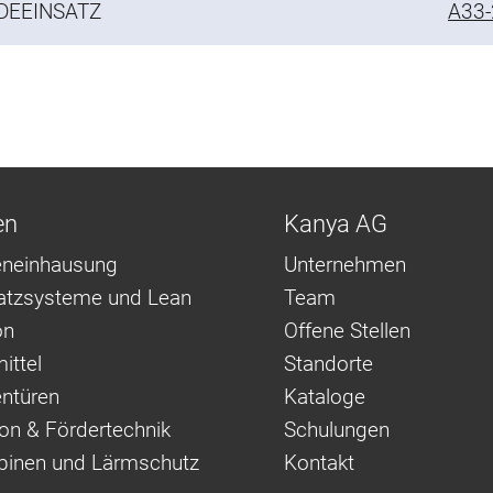
DEEINSATZ
A33-
en
Kanya AG
neinhausung
Unternehmen
latzsysteme und Lean
Team
on
Offene Stellen
ittel
Standorte
ntüren
Kataloge
on & Fördertechnik
Schulungen
binen und Lärmschutz
Kontakt