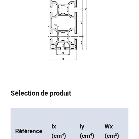
Sélection de produit
lx
ly
Wx
Wy
Référence
(cm⁴)
(cm⁴)
(cm³)
(cm