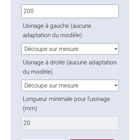
Ecrous à ressort
Sécurités de torsion
Raccordements à filet
Usinage à gauche (aucune
Éléments de Raccordements de fond
adaptation du modèle)
Éléments de galets
Éléments plastiques
Usinage à droite (aucune adaptation
Conduites de câbles
du modèle)
Eléments de surface
Charnières et Articulations
Ferrure
Longueur minimale pour l'usinage
Éléments pneumatique
(mm)
Éléments dynamique
Elément d’angle
Colonne Elevatrice