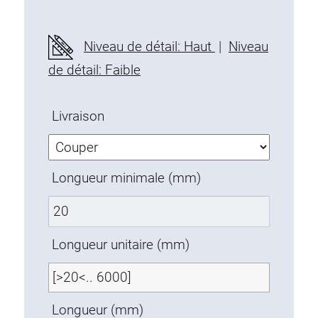
Profils en plastique
Éléments de Fixation
Niveau de détail: Haut
|
Niveau
Equerres de montage
de détail: Faible
Barres de fixation
Monobloc
Livraison
Bloc de serrage
Equerres de fixation
Vis T
Longueur minimale (mm)
Éléments Filetage
Plaques taraudées
Plaques taraudées doubles
Longueur unitaire (mm)
Plaques taraudées demi-rondes
Coulisseaux de serrage
Coulisseaux pivotant
Longueur (mm)
Coulisseaux doubles légers