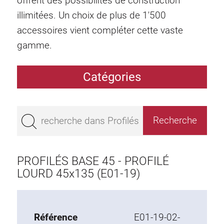
offrent des possibilités de construction
illimitées. Un choix de plus de 1'500
accessoires vient compléter cette vaste
gamme.
Catégories
Profilés
Bestseller
Profilés base 50
Profilés base 45
PROFILÉS BASE 45 - PROFILÉ
Profilés base 40
LOURD 45x135 (E01-19)
Profilés base 30
Profilés base 20
Référence
E01-19-02-