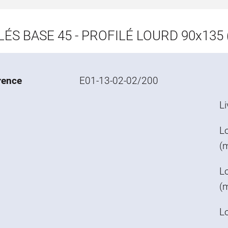
ÉS BASE 45 - PROFILÉ LOURD 90x135 
rence
E01-13-02-02/200
Li
L
(
Lo
(
L