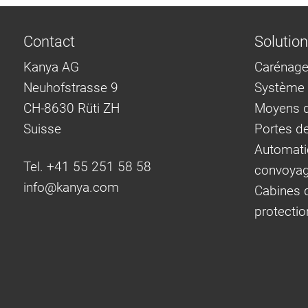
Contact
Solutio
Kanya AG
Carénage
Neuhofstrasse 9
Système d
CH-8630 Rüti ZH
Moyens d
Suisse
Portes d
Automati
Tel. +41 55 251 58 58
convoya
info@
kanya.com
Cabines d
protectio