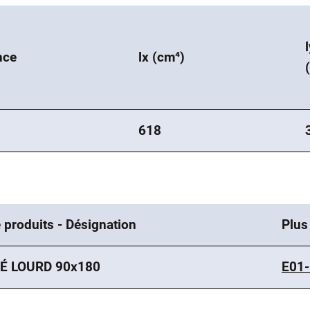
nce
lx (cm⁴)
618
 produits - Désignation
Plus
É LOURD 90x180
E01-