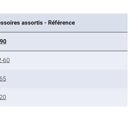
ssoires assortis - Référence
-90
2-60
65
20