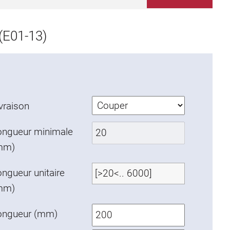
(E01-13)
vraison
ongueur minimale
mm)
ngueur unitaire
mm)
ongueur (mm)