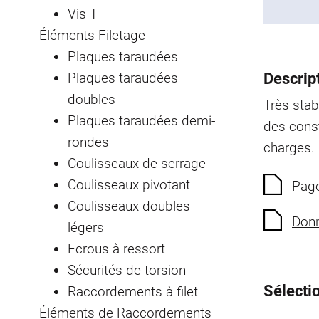
Vis T
Éléments Filetage
Plaques taraudées
Plaques taraudées
Descript
doubles
Très stabl
Plaques taraudées demi-
des const
rondes
charges.
Coulisseaux de serrage
Coulisseaux pivotant
Page
Coulisseaux doubles
Donn
légers
Ecrous à ressort
Sécurités de torsion
Sélectio
Raccordements à filet
Éléments de Raccordements