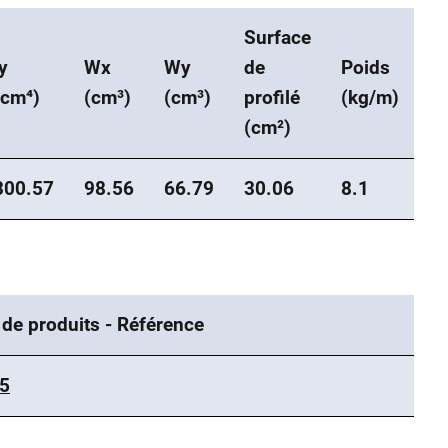
Surface
ly
Wx
Wy
de
Poids
(cm⁴)
(cm³)
(cm³)
profilé
(kg/m)
(cm²)
300.57
98.56
66.79
30.06
8.1
 de produits - Référence
5