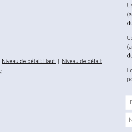
U
(
d
Us
(
d
Niveau de détail: Haut
|
Niveau de détail:
L
e
p