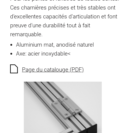
Ecrous à ressort
Ces charnières précises et très stables ont
Sécurités de torsion
d'excellentes capacités d'articulation et font
Raccordements à filet
preuve d'une durabilité tout à fait
Éléments de Raccordements de fond
remarquable.
Éléments de galets
Aluminium mat, anodisé naturel
Éléments plastiques
Axe: acier inoxydable<
Conduites de câbles
Eléments de surface
Page du catalouge (PDF)
Charnières et Articulations
Ferrure
Éléments pneumatique
Éléments dynamique
Elément d’angle
Colonne Elevatrice