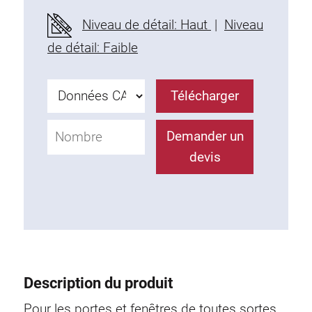
Profils en plastique
Niveau de détail: Haut
|
Niveau
Éléments de Fixation
de détail: Faible
Equerres de montage
Barres de fixation
Télécharger
Monobloc
Bloc de serrage
Demander un
Equerres de fixation
devis
Vis T
Éléments Filetage
Plaques taraudées
Plaques taraudées doubles
Plaques taraudées demi-rondes
Coulisseaux de serrage
Description du produit
Coulisseaux pivotant
Coulisseaux doubles légers
Pour les portes et fenêtres de toutes sortes.