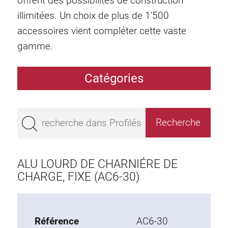
offrent des possibilités de construction
illimitées. Un choix de plus de 1'500
accessoires vient compléter cette vaste
gamme.
Catégories
Profilés
Bestseller
Profilés base 50
Profilés base 45
ALU LOURD DE CHARNIÉRE DE
Profilés base 40
CHARGE, FIXE (AC6-30)
Profilés base 30
Profilés base 20
Référence
AC6-30