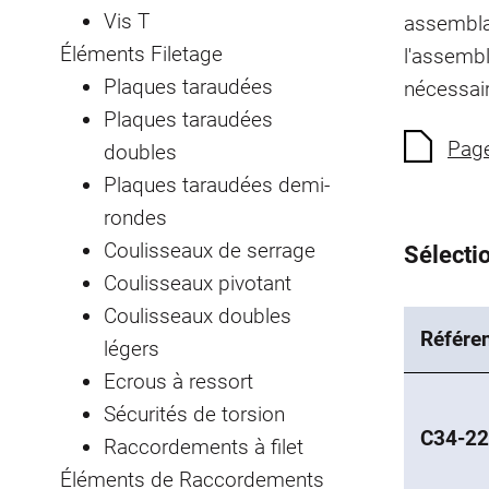
Vis T
assembla
Éléments Filetage
l'assembl
Plaques taraudées
nécessai
Plaques taraudées
Page
doubles
Plaques taraudées demi-
rondes
Coulisseaux de serrage
Sélectio
Coulisseaux pivotant
Coulisseaux doubles
Référe
légers
Ecrous à ressort
Sécurités de torsion
C34-22
Raccordements à filet
Éléments de Raccordements