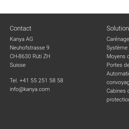
Contact
Solutio
Kanya AG
Carénage
Neuhofstrasse 9
Système d
CH-8630 Rüti ZH
Moyens d
Suisse
Portes d
Automati
Tel. +41 55 251 58 58
convoya
info@
kanya.com
Cabines d
protectio