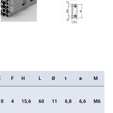
E
F
H
L
Ø
t
ø
M
10
4
15,6
60
11
6,8
6,6
M6