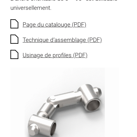
Ecrous à ressort
universellement.
Sécurités de torsion
Raccordements à filet
Page du catalouge (PDF)
Éléments de Raccordements de fond
Technique d’assemblage (PDF)
Éléments de galets
Éléments plastiques
Usinage de profiles (PDF)
Conduites de câbles
Eléments de surface
Charnières et Articulations
Ferrure
Éléments pneumatique
Éléments dynamique
Elément d’angle
Colonne Elevatrice