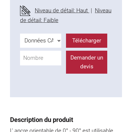
Profils en plastique
Niveau de détail: Haut
|
Niveau
Éléments de Fixation
de détail: Faible
Equerres de montage
Barres de fixation
Télécharger
Monobloc
Bloc de serrage
Demander un
Equerres de fixation
devis
Vis T
Éléments Filetage
Plaques taraudées
Plaques taraudées doubles
Plaques taraudées demi-rondes
Coulisseaux de serrage
Description du produit
Coulisseaux pivotant
Coulisseaux doubles légers
L' ancre orientable de 0° - 90° est utilisable