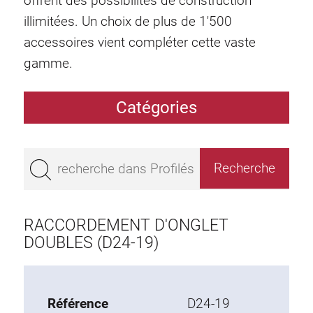
offrent des possibilités de construction
illimitées. Un choix de plus de 1'500
accessoires vient compléter cette vaste
gamme.
Catégories
Profilés
Bestseller
Profilés base 50
Profilés base 45
RACCORDEMENT D'ONGLET
Profilés base 40
DOUBLES (D24-19)
Profilés base 30
Profilés base 20
Référence
D24-19