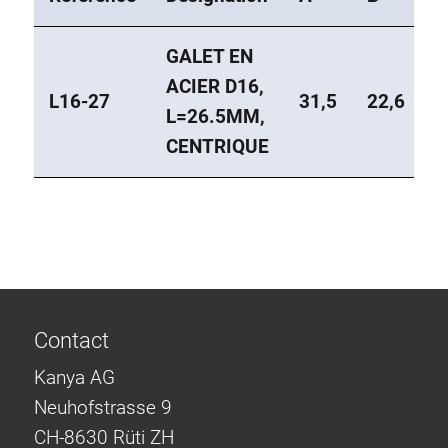
GALET EN
ACIER D16,
L16-27
31,5
22,6
1
L=26.5MM,
CENTRIQUE
Contact
Kanya AG
Neuhofstrasse 9
CH-8630 Rüti ZH