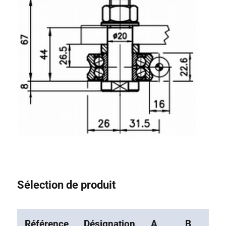
Système de transrouler
Sélection de produit
Référence
Désignation
A
B
F