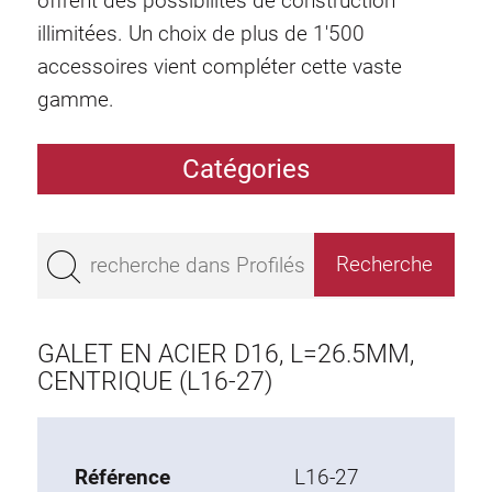
offrent des possibilités de construction
illimitées. Un choix de plus de 1'500
accessoires vient compléter cette vaste
gamme.
Catégories
Profilés
Bestseller
Profilés base 50
Profilés base 45
GALET EN ACIER D16, L=26.5MM,
Profilés base 40
CENTRIQUE (L16-27)
Profilés base 30
Profilés base 20
Référence
L16-27