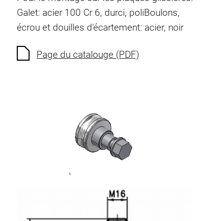
Ecrous à ressort
Galet: acier 100 Cr 6, durci, poli
Boulons,
Sécurités de torsion
écrou et douilles d'écartement: acier, noir
Raccordements à filet
Éléments de Raccordements de fond
Page du catalouge (PDF)
Éléments de galets
Éléments plastiques
Conduites de câbles
Eléments de surface
Charnières et Articulations
Ferrure
Éléments pneumatique
Éléments dynamique
Elément d’angle
Colonne Elevatrice