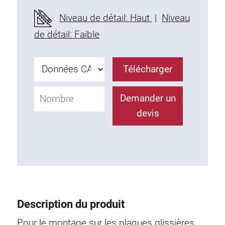
Profils en plastique
Niveau de détail: Haut
|
Niveau
Éléments de Fixation
de détail: Faible
Equerres de montage
Barres de fixation
Télécharger
Monobloc
Bloc de serrage
Demander un
Equerres de fixation
devis
Vis T
Éléments Filetage
Plaques taraudées
Plaques taraudées doubles
Plaques taraudées demi-rondes
Coulisseaux de serrage
Description du produit
Coulisseaux pivotant
Coulisseaux doubles légers
Pour le montage sur les plaques glissières.